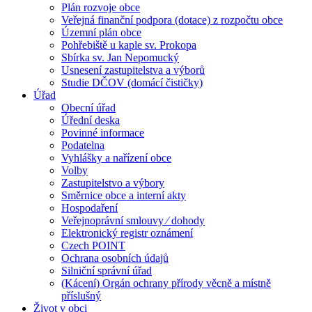
Plán rozvoje obce
Veřejná finanční podpora (dotace) z rozpočtu obce
Územní plán obce
Pohřebiště u kaple sv. Prokopa
Sbírka sv. Jan Nepomucký
Usnesení zastupitelstva a výborů
Studie DČOV (domácí čističky)
Úřad
Obecní úřad
Úřední deska
Povinné informace
Podatelna
Vyhlášky a nařízení obce
Volby
Zastupitelstvo a výbory
Směrnice obce a interní akty
Hospodaření
Veřejnoprávní smlouvy ⁄ dohody
Elektronický registr oznámení
Czech POINT
Ochrana osobních údajů
Silniční správní úřad
(Kácení) Orgán ochrany přírody věcně a místně
příslušný
Život v obci