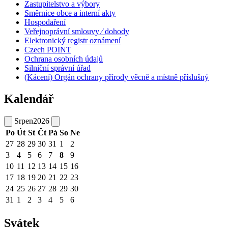
Zastupitelstvo a výbory
Směrnice obce a interní akty
Hospodaření
Veřejnoprávní smlouvy ⁄ dohody
Elektronický registr oznámení
Czech POINT
Ochrana osobních údajů
Silniční správní úřad
(Kácení) Orgán ochrany přírody věcně a místně příslušný
Kalendář
Srpen
2026
Po
Út
St
Čt
Pá
So
Ne
27
28
29
30
31
1
2
3
4
5
6
7
8
9
10
11
12
13
14
15
16
17
18
19
20
21
22
23
24
25
26
27
28
29
30
31
1
2
3
4
5
6
Svátek