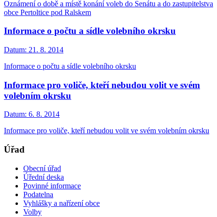
Oznámení o době a místě konání voleb do Senátu a do zastupitelstva
obce Pertoltice pod Ralskem
Informace o počtu a sídle volebního okrsku
Datum:
21. 8. 2014
Informace o počtu a sídle volebního okrsku
Informace pro voliče, kteří nebudou volit ve svém
volebním okrsku
Datum:
6. 8. 2014
Informace pro voliče, kteří nebudou volit ve svém volebním okrsku
Úřad
Obecní úřad
Úřední deska
Povinné informace
Podatelna
Vyhlášky a nařízení obce
Volby