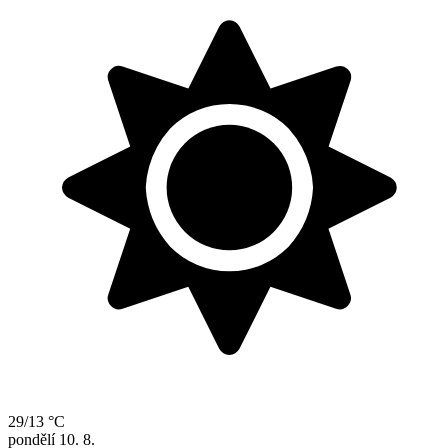
29/13 °C
pondělí
10. 8.