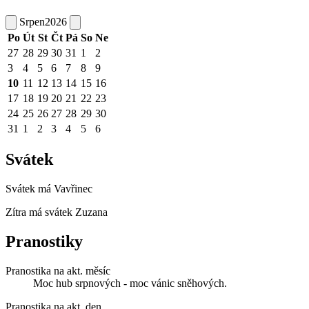
Srpen
2026
Po
Út
St
Čt
Pá
So
Ne
27
28
29
30
31
1
2
3
4
5
6
7
8
9
10
11
12
13
14
15
16
17
18
19
20
21
22
23
24
25
26
27
28
29
30
31
1
2
3
4
5
6
Svátek
Svátek má
Vavřinec
Zítra má svátek
Zuzana
Pranostiky
Pranostika na akt. měsíc
Moc hub srpnových - moc vánic sněhových.
Pranostika na akt. den