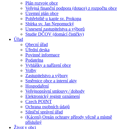
Plán rozvoje obce
Veřejná finanční podpora (dotace) z rozpočtu obce
Územní plán obce
Pohřebiště u kaple sv. Prokopa
Sbírka sv. Jan Nepomucký
Usnesení zastupitelstva a výborů
Studie DČOV (domácí čističky)
Úřad
Obecní úřad
Úřední deska
Povinné informace
Podatelna
Vyhlášky a nařízení obce
Volby
Zastupitelstvo a výbory
Směrnice obce a interní akty
Hospodaření
Veřejnoprávní smlouvy ⁄ dohody
Elektronický registr oznámení
Czech POINT
Ochrana osobních údajů
Silniční správní úřad
(Kácení) Orgán ochrany přírody věcně a místně
příslušný
Život v obci