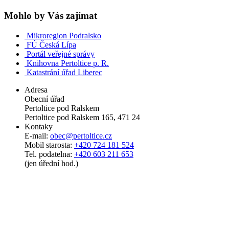
Mohlo by Vás zajímat
Mikroregion Podralsko
FÚ Česká Lípa
Portál veřejné správy
Knihovna Pertoltice p. R.
Katastrání úřad Liberec
Adresa
Obecní úřad
Pertoltice pod Ralskem
Pertoltice pod Ralskem 165, 471 24
Kontaky
E-mail:
obec@pertoltice.cz
Mobil starosta:
+420 724 181 524
Tel. podatelna:
+420 603 211 653
(jen úřední hod.)