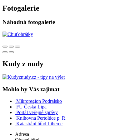
Fotogalerie
Náhodná fotogalerie
Kudy z nudy
Mohlo by Vás zajímat
Mikroregion Podralsko
FÚ Česká Lípa
Portál veřejné správy
Knihovna Pertoltice p. R.
Katastrání úřad Liberec
Adresa
Obecní úřad