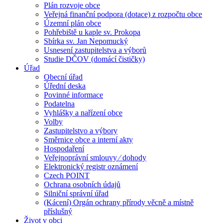
Plán rozvoje obce
Veřejná finanční podpora (dotace) z rozpočtu obce
Územní plán obce
Pohřebiště u kaple sv. Prokopa
Sbírka sv. Jan Nepomucký
Usnesení zastupitelstva a výborů
Studie DČOV (domácí čističky)
Úřad
Obecní úřad
Úřední deska
Povinné informace
Podatelna
Vyhlášky a nařízení obce
Volby
Zastupitelstvo a výbory
Směrnice obce a interní akty
Hospodaření
Veřejnoprávní smlouvy ⁄ dohody
Elektronický registr oznámení
Czech POINT
Ochrana osobních údajů
Silniční správní úřad
(Kácení) Orgán ochrany přírody věcně a místně
příslušný
Život v obci