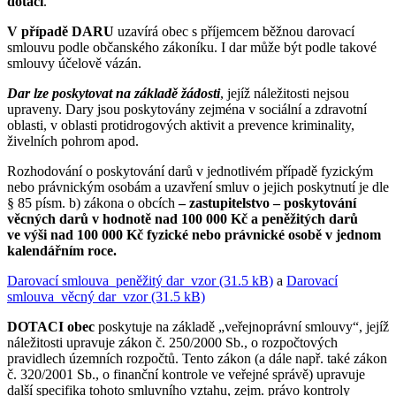
dotaci
.
V případě
DARU
uzavírá obec s příjemcem běžnou darovací
smlouvu podle občanského zákoníku. I dar může být podle takové
smlouvy účelově vázán.
Dar lze poskytovat na základě žádosti
, jejíž náležitosti nejsou
upraveny. Dary jsou poskytovány zejména v sociální a zdravotní
oblasti, v oblasti protidrogových aktivit a prevence kriminality,
živelních pohrom apod.
Rozhodování o poskytování darů v jednotlivém případě fyzickým
nebo právnickým osobám a uzavření smluv o jejich poskytnutí je dle
§ 85 písm. b) zákona o obcích
– zastupitelstvo –
poskytování
věcných darů v hodnotě nad 100 000 Kč a peněžitých darů
ve výši nad 100 000 Kč fyzické nebo právnické osobě v jednom
kalendářním roce.
Darovací smlouva_peněžitý dar_vzor (31.5 kB)
a
Darovací
smlouva_věcný dar_vzor (31.5 kB)
DOTACI obec
poskytuje na základě „veřejnoprávní smlouvy“, jejíž
náležitosti upravuje zákon č. 250/2000 Sb., o rozpočtových
pravidlech územních rozpočtů. Tento zákon (a dále např. také zákon
č. 320/2001 Sb., o finanční kontrole ve veřejné správě) upravuje
další specifika tohoto smluvního vztahu, zejm. právo kontroly