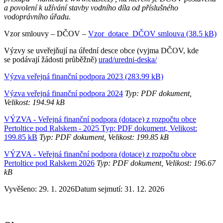
a povolení k užívání stavby vodního díla od příslušného
vodoprávního úřadu.
Vzor smlouvy – DČOV –
Vzor_dotace_DČOV smlouva (38.5 kB)
Výzvy se uveřejňují na úřední desce obce (vyjma DČOV, kde
se podávají žádosti průběžně)
urad/uredni-deska/
Výzva veřejná finanční podpora 2023 (283.99 kB)
Výzva veřejná finanční podpora 2024
Typ: PDF dokument,
Velikost: 194.94 kB
VÝZVA - Veřejná finanční podpora (dotace) z rozpočtu obce
Pertoltice pod Ralskem - 2025 Typ: PDF dokument, Velikost:
199.85 kB
Typ: PDF dokument, Velikost: 199.85 kB
VÝZVA - Veřejná finanční podpora (dotace) z rozpočtu obce
Pertoltice pod Ralskem 2026
Typ: PDF dokument, Velikost: 196.67
kB
Vyvěšeno: 29. 1. 2026Datum sejmutí: 31. 12. 2026