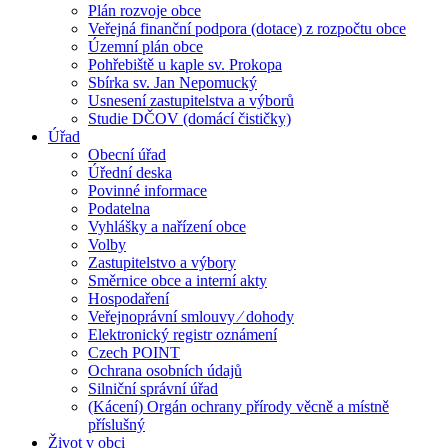
Plán rozvoje obce
Veřejná finanční podpora (dotace) z rozpočtu obce
Územní plán obce
Pohřebiště u kaple sv. Prokopa
Sbírka sv. Jan Nepomucký
Usnesení zastupitelstva a výborů
Studie DČOV (domácí čističky)
Úřad
Obecní úřad
Úřední deska
Povinné informace
Podatelna
Vyhlášky a nařízení obce
Volby
Zastupitelstvo a výbory
Směrnice obce a interní akty
Hospodaření
Veřejnoprávní smlouvy ⁄ dohody
Elektronický registr oznámení
Czech POINT
Ochrana osobních údajů
Silniční správní úřad
(Kácení) Orgán ochrany přírody věcně a místně
příslušný
Život v obci