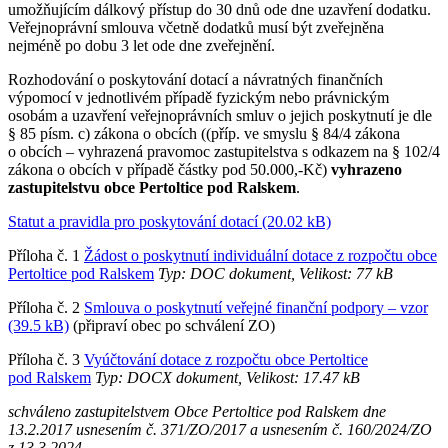
umožňujícím dálkový přístup do 30 dnů ode dne uzavření dodatku.
Veřejnoprávní smlouva včetně dodatků musí být zveřejněna
nejméně po dobu 3 let ode dne zveřejnění.
Rozhodování o poskytování dotací a návratných finančních
výpomocí v jednotlivém případě fyzickým nebo právnickým
osobám a uzavření veřejnoprávních smluv o jejich poskytnutí je dle
§ 85 písm. c) zákona o obcích ((příp. ve smyslu § 84/4 zákona
o obcích – vyhrazená pravomoc zastupitelstva s odkazem na § 102/4
zákona o obcích v případě částky pod 50.000,-Kč)
vyhrazeno
zastupitelstvu obce Pertoltice pod Ralskem
.
Statut a pravidla pro poskytování dotací (20.02 kB)
Příloha č. 1
Žádost o poskytnutí individuální dotace z rozpočtu obce
Pertoltice pod Ralskem
Typ: DOC dokument, Velikost: 77 kB
Příloha č. 2
Smlouva o poskytnutí veřejné finanční podpory – vzor
(39.5 kB)
(připraví obec po schválení ZO)
Příloha č. 3
Vyúčtování dotace z rozpočtu obce Pertoltice
pod Ralskem
Typ: DOCX dokument, Velikost: 17.47 kB
schváleno zastupitelstvem Obce Pertoltice pod Ralskem dne
13.2.2017 usnesením č. 371/ZO/2017 a usnesením č. 160/2024/ZO
z 13.3.2024