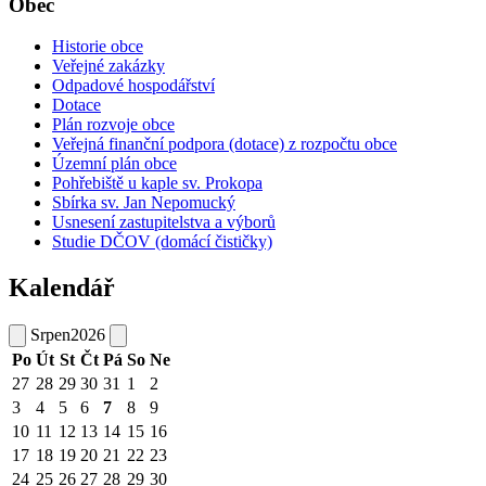
Obec
Historie obce
Veřejné zakázky
Odpadové hospodářství
Dotace
Plán rozvoje obce
Veřejná finanční podpora (dotace) z rozpočtu obce
Územní plán obce
Pohřebiště u kaple sv. Prokopa
Sbírka sv. Jan Nepomucký
Usnesení zastupitelstva a výborů
Studie DČOV (domácí čističky)
Kalendář
Srpen
2026
Po
Út
St
Čt
Pá
So
Ne
27
28
29
30
31
1
2
3
4
5
6
7
8
9
10
11
12
13
14
15
16
17
18
19
20
21
22
23
24
25
26
27
28
29
30