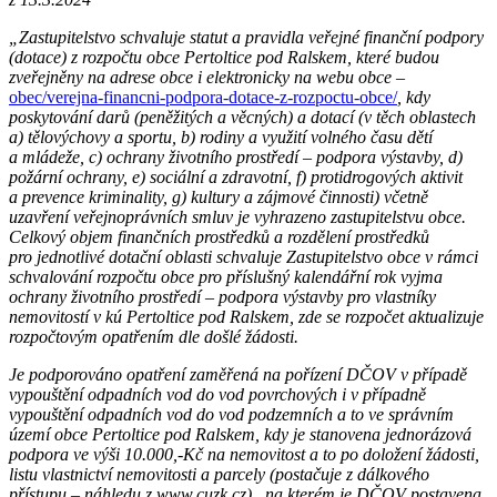
„Zastupitelstvo schvaluje statut a pravidla veřejné finanční podpory
(dotace) z rozpočtu obce Pertoltice pod Ralskem, které budou
zveřejněny na adrese obce i elektronicky na webu obce –
obec/verejna-financni-podpora-dotace-z-rozpoctu-obce/
, kdy
poskytování darů (peněžitých a věcných) a dotací (v těch oblastech
a) tělovýchovy a sportu, b) rodiny a využití volného času dětí
a mládeže, c) ochrany životního prostředí – podpora výstavby, d)
požární ochrany, e) sociální a zdravotní, f) protidrogových aktivit
a prevence kriminality, g) kultury a zájmové činnosti) včetně
uzavření veřejnoprávních smluv je vyhrazeno zastupitelstvu obce.
Celkový objem finančních prostředků a rozdělení prostředků
pro jednotlivé dotační oblasti schvaluje Zastupitelstvo obce v rámci
schvalování rozpočtu obce pro příslušný kalendářní rok vyjma
ochrany životního prostředí – podpora výstavby pro vlastníky
nemovitostí v kú Pertoltice pod Ralskem, zde se rozpočet aktualizuje
rozpočtovým opatřením dle došlé žádosti.
Je podporováno opatření zaměřená na pořízení DČOV v případě
vypouštění odpadních vod do vod povrchových i v případně
vypouštění odpadních vod do vod podzemních a to ve správním
území obce Pertoltice pod Ralskem, kdy je stanovena jednorázová
podpora ve výši 10.000,-Kč na nemovitost a to po doložení žádosti,
listu vlastnictví nemovitosti a parcely (postačuje z dálkového
přístupu – náhledu z www.cuzk.cz) , na kterém je DČOV postavena