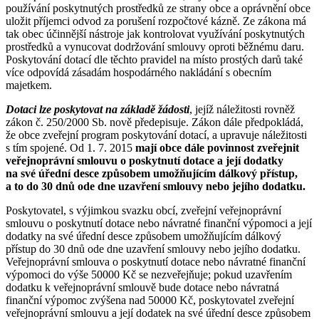
používání poskytnutých prostředků ze strany obce a oprávnění obce
uložit příjemci odvod za porušení rozpočtové kázně. Ze zákona má
tak obec účinnější nástroje jak kontrolovat využívání poskytnutých
prostředků a vynucovat dodržování smlouvy oproti běžnému daru.
Poskytování dotací dle těchto pravidel na místo prostých darů také
více odpovídá zásadám hospodárného nakládání s obecním
majetkem.
Dotaci lze poskytovat na základě žádosti
, jejíž náležitosti rovněž
zákon č. 250/2000 Sb. nově předepisuje. Zákon dále předpokládá,
že obce zveřejní program poskytování dotací, a upravuje náležitosti
s tím spojené. Od 1. 7. 2015
mají obce dále povinnost zveřejnit
veřejnoprávní smlouvu o poskytnutí dotace a její dodatky
na své úřední desce způsobem umožňujícím dálkový přístup,
a to do 30 dnů ode dne uzavření smlouvy nebo jejího dodatku.
Poskytovatel, s výjimkou svazku obcí, zveřejní veřejnoprávní
smlouvu o poskytnutí dotace nebo návratné finanční výpomoci a její
dodatky na své úřední desce způsobem umožňujícím dálkový
přístup do 30 dnů ode dne uzavření smlouvy nebo jejího dodatku.
Veřejnoprávní smlouva o poskytnutí dotace nebo návratné finanční
výpomoci do výše 50000 Kč se nezveřejňuje; pokud uzavřením
dodatku k veřejnoprávní smlouvě bude dotace nebo návratná
finanční výpomoc zvýšena nad 50000 Kč, poskytovatel zveřejní
veřejnoprávní smlouvu a její dodatek na své úřední desce způsobem