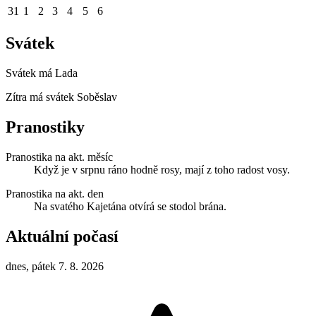
31
1
2
3
4
5
6
Svátek
Svátek má
Lada
Zítra má svátek
Soběslav
Pranostiky
Pranostika na akt. měsíc
Když je v srpnu ráno hodně rosy, mají z toho radost vosy.
Pranostika na akt. den
Na svatého Kajetána otvírá se stodol brána.
Aktuální počasí
dnes, pátek 7. 8. 2026