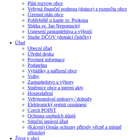
Plán rozvoje obce
Veřejná finanční podpora (dotace) z rozpočtu obce
Územní plán obce
Pohřebiště u kaple sv. Prokopa
Sbírka sv. Jan Nepomucký
Usnesení zastupitelstva a výborů
Studie DČOV (domácí čističky)
Úřad
Obecní úřad
Úřední deska
Povinné informace
Podatelna
Vyhlášky a nařízení obce
Volby
Zastupitelstvo a výbory
Směrnice obce a interní akty
Hospodaření
Veřejnoprávní smlouvy ⁄ dohody
Elektronický registr oznámení
Czech POINT
Ochrana osobních údajů
Silniční správní úřad
(Kácení) Orgán ochrany přírody věcně a místně
příslušný
Život v obci