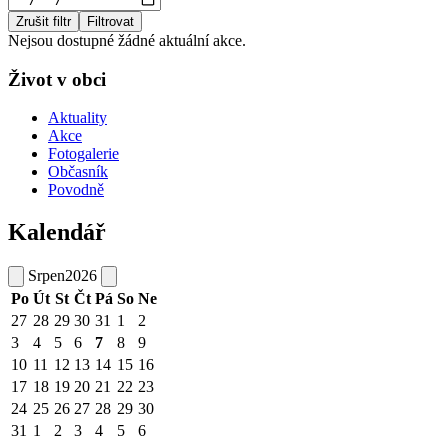
Zrušit filtr
Filtrovat
Nejsou dostupné žádné aktuální akce.
Život v obci
Aktuality
Akce
Fotogalerie
Občasník
Povodně
Kalendář
Srpen
2026
Po
Út
St
Čt
Pá
So
Ne
27
28
29
30
31
1
2
3
4
5
6
7
8
9
10
11
12
13
14
15
16
17
18
19
20
21
22
23
24
25
26
27
28
29
30
31
1
2
3
4
5
6