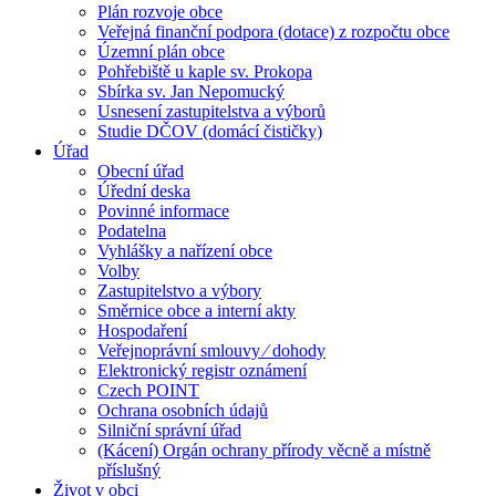
Plán rozvoje obce
Veřejná finanční podpora (dotace) z rozpočtu obce
Územní plán obce
Pohřebiště u kaple sv. Prokopa
Sbírka sv. Jan Nepomucký
Usnesení zastupitelstva a výborů
Studie DČOV (domácí čističky)
Úřad
Obecní úřad
Úřední deska
Povinné informace
Podatelna
Vyhlášky a nařízení obce
Volby
Zastupitelstvo a výbory
Směrnice obce a interní akty
Hospodaření
Veřejnoprávní smlouvy ⁄ dohody
Elektronický registr oznámení
Czech POINT
Ochrana osobních údajů
Silniční správní úřad
(Kácení) Orgán ochrany přírody věcně a místně
příslušný
Život v obci