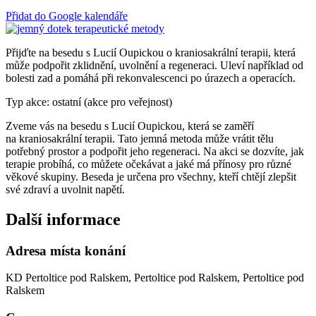
Přidat do Google kalendáře
Přijďte na besedu s Lucií Oupickou o kraniosakrální terapii, která
může podpořit zklidnění, uvolnění a regeneraci. Uleví například od
bolesti zad a pomáhá při rekonvalescenci po úrazech a operacích.
Typ akce: ostatní (akce pro veřejnost)
Zveme vás na besedu s Lucií Oupickou, která se zaměří
na kraniosakrální terapii. Tato jemná metoda může vrátit tělu
potřebný prostor a podpořit jeho regeneraci. Na akci se dozvíte, jak
terapie probíhá, co můžete očekávat a jaké má přínosy pro různé
věkové skupiny. Beseda je určena pro všechny, kteří chtějí zlepšit
své zdraví a uvolnit napětí.
Další informace
Adresa místa konání
KD Pertoltice pod Ralskem, Pertoltice pod Ralskem, Pertoltice pod
Ralskem