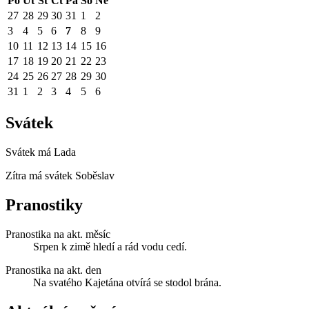
Po
Út
St
Čt
Pá
So
Ne
27
28
29
30
31
1
2
3
4
5
6
7
8
9
10
11
12
13
14
15
16
17
18
19
20
21
22
23
24
25
26
27
28
29
30
31
1
2
3
4
5
6
Svátek
Svátek má
Lada
Zítra má svátek
Soběslav
Pranostiky
Pranostika na akt. měsíc
Srpen k zimě hledí a rád vodu cedí.
Pranostika na akt. den
Na svatého Kajetána otvírá se stodol brána.