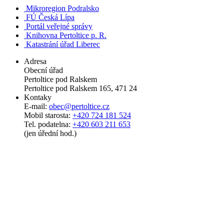
Mikroregion Podralsko
FÚ Česká Lípa
Portál veřejné správy
Knihovna Pertoltice p. R.
Katastrání úřad Liberec
Adresa
Obecní úřad
Pertoltice pod Ralskem
Pertoltice pod Ralskem 165, 471 24
Kontaky
E-mail:
obec@pertoltice.cz
Mobil starosta:
+420 724 181 524
Tel. podatelna:
+420 603 211 653
(jen úřední hod.)