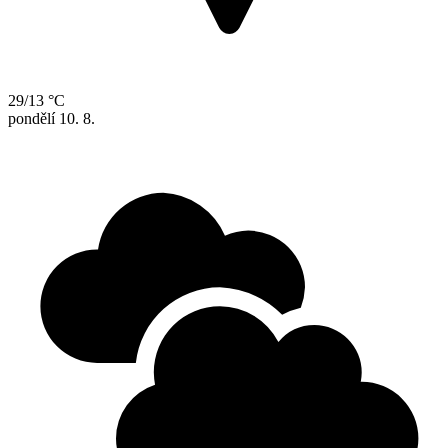
29/13 °C
pondělí
10. 8.