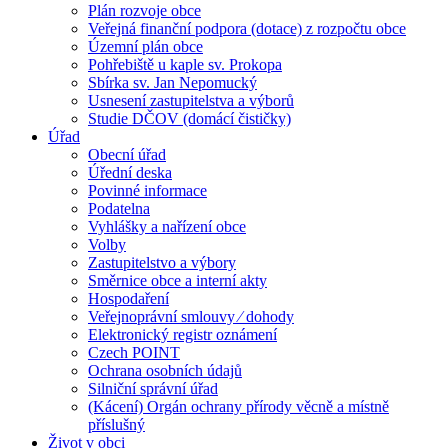
Plán rozvoje obce
Veřejná finanční podpora (dotace) z rozpočtu obce
Územní plán obce
Pohřebiště u kaple sv. Prokopa
Sbírka sv. Jan Nepomucký
Usnesení zastupitelstva a výborů
Studie DČOV (domácí čističky)
Úřad
Obecní úřad
Úřední deska
Povinné informace
Podatelna
Vyhlášky a nařízení obce
Volby
Zastupitelstvo a výbory
Směrnice obce a interní akty
Hospodaření
Veřejnoprávní smlouvy ⁄ dohody
Elektronický registr oznámení
Czech POINT
Ochrana osobních údajů
Silniční správní úřad
(Kácení) Orgán ochrany přírody věcně a místně
příslušný
Život v obci