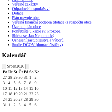
Veřejné zakázky
Odpadové hospodářství
Dotace
Plán rozvoje obce
Veřejná finanční podpora (dotace) z rozpočtu obce
Územní plán obce
Pohřebiště u kaple sv. Prokopa
Sbírka sv. Jan Nepomucký
Usnesení zastupitelstva a výborů
Studie DČOV (domácí čističky)
Kalendář
Srpen
2026
Po
Út
St
Čt
Pá
So
Ne
27
28
29
30
31
1
2
3
4
5
6
7
8
9
10
11
12
13
14
15
16
17
18
19
20
21
22
23
24
25
26
27
28
29
30
31
1
2
3
4
5
6