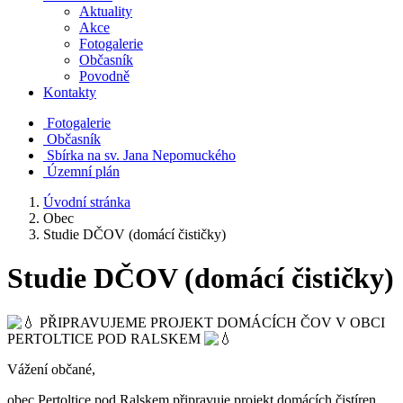
Aktuality
Akce
Fotogalerie
Občasník
Povodně
Kontakty
Fotogalerie
Občasník
Sbírka na sv. Jana Nepomuckého
Územní plán
Úvodní stránka
Obec
Studie DČOV (domácí čističky)
Studie DČOV (domácí čističky)
PŘIPRAVUJEME PROJEKT DOMÁCÍCH ČOV V OBCI
PERTOLTICE POD RALSKEM
Vážení občané,
obec Pertoltice pod Ralskem připravuje projekt domácích čistíren