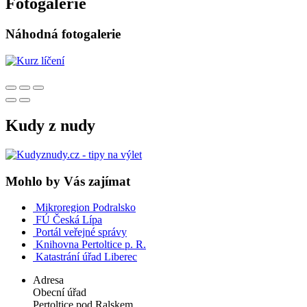
Fotogalerie
Náhodná fotogalerie
Kudy z nudy
Mohlo by Vás zajímat
Mikroregion Podralsko
FÚ Česká Lípa
Portál veřejné správy
Knihovna Pertoltice p. R.
Katastrání úřad Liberec
Adresa
Obecní úřad
Pertoltice pod Ralskem