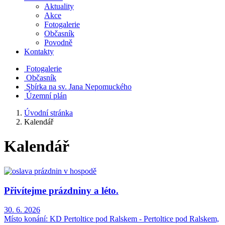
Aktuality
Akce
Fotogalerie
Občasník
Povodně
Kontakty
Fotogalerie
Občasník
Sbírka na sv. Jana Nepomuckého
Územní plán
Úvodní stránka
Kalendář
Kalendář
Přivítejme prázdniny a léto.
30. 6. 2026
Místo konání:
KD Pertoltice pod Ralskem - Pertoltice pod Ralskem,