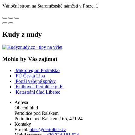
Vánoční strom na Staroměstské náměstí v Praze. 1
Kudy z nudy
Mohlo by Vás zajímat
Mikroregion Podralsko
FÚ Česká Lípa
Portál veřejné správy
Knihovna Pertoltice p. R.
Katastrání úřad Liberec
Adresa
Obecní úřad
Pertoltice pod Ralskem
Pertoltice pod Ralskem 165, 471 24
Kontaky
E-mail:
obec@pertoltice.cz
Mobil starosta:
+420 724 181 524