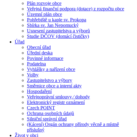
Plán rozvoje obce
Veřejná finanční podpora (dotace) z rozpočtu obce
Územní plán obce
Pohřebiště u kaple sv. Prokopa
Sbírka sv. Jan Nepomucký
Usnesení zastupitelstva a výborů
Studie DČOV (domácí čističky)
Úřad
Obecní úřad
Úřední deska
Povinné informace
Podatelna
Vyhlášky a nařízení obce
Volby
Zastupitelstvo a výbory
Směrnice obce a interní akty
Hospodaření
Veřejnoprávní smlouvy ⁄ dohody
Elektronický registr oznámení
Czech POINT
Ochrana osobních údajů
Silniční správní úřad
(Kácení) Orgán ochrany přírody věcně a místně
příslušný
Život v obci