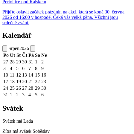
Pertoltice pod Ralskem
Přijďte oslavit začátek prázdnin na akci, která se koná 30. června
2026 od 16:00 v hospodě. Čeká vás velká pěna. Všichni jsou
srdečně zváni.
Kalendář
Srpen
2026
Po
Út
St
Čt
Pá
So
Ne
27
28
29
30
31
1
2
3
4
5
6
7
8
9
10
11
12
13
14
15
16
17
18
19
20
21
22
23
24
25
26
27
28
29
30
31
1
2
3
4
5
6
Svátek
Svátek má
Lada
Zítra má svátek
Soběslav